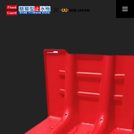
お問い合わせ
資料請求
TOP
サイトTOPへ
News
最新のお知らせ
Flood Guard Fとは
簡易止水板『フロード・ガード』の特長
製品一覧
取り扱い製品一覧